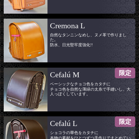
Cremona L
自然なタンニンなめし、ヌメ革で作りまし
た。
防水、日光堅牢度強化!!
限定
Cefalú M
ベーシックなチョコ色をカタチに
チョコ色を自然な薄緑の太糸で手縫いし、大
人っぽくしています。
限定
Cefalú L
ショコラの華色をカタチに
本物の素材をひとつずつ手作りでまとめてい